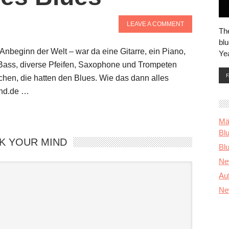
LEAVE A COMMENT
Th
blu
nbeginn der Welt – war da eine Gitarre, ein Piano,
Ye
 Bass, diverse Pfeifen, Saxophone und Trompeten
hen, die hatten den Blues. Wie das dann alles
and.de …
Mä
Bl
K YOUR MIND
Blu
Ne
Au
Ne