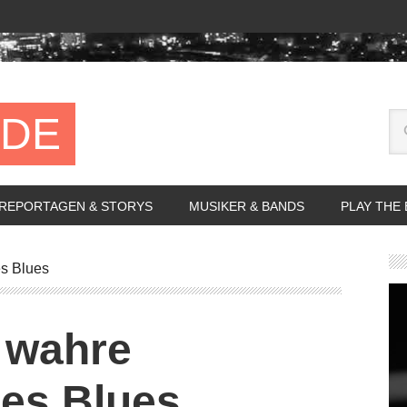
.DE
REPORTAGEN & STORYS
MUSIKER & BANDS
PLAY THE
es Blues
t wahre
es Blues