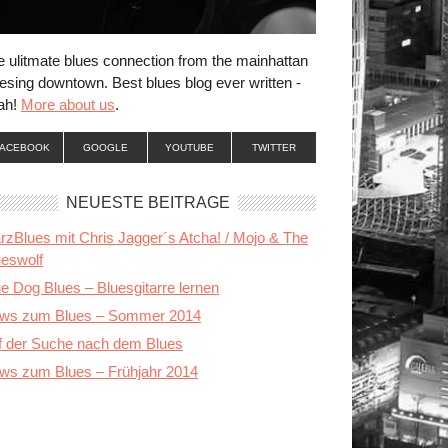
e ulitmate blues connection from the mainhattan
esing downtown. Best blues blog ever written -
ah!
More about us
.
FACEBOOK
GOOGLE
YOUTUBE
TWITTER
NEUESTE BEITRÄGE
rzBlues mit Chris Jagger´s Atcha! / Mojo & The
ueswolf
e Dog Blues – Bluesgitarre lernen
ws zum Blues – Sommer 2014
f der Suche nach dem Blues
ws zum Blues – Frühjahr 2014