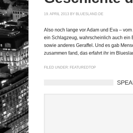
19. APRIL 2013
BY
BLUESLAND.DE
Also noch lange vor Adam und Eva – vom A
ein Schlagzeug, wahrscheinlich auch ein
sowie anderes Geraffel. Und es gab Mensc
zusammen fand, das erfahrt ihr im Bluesl
FILED UNDER:
FEATUREDTOP
SPEA