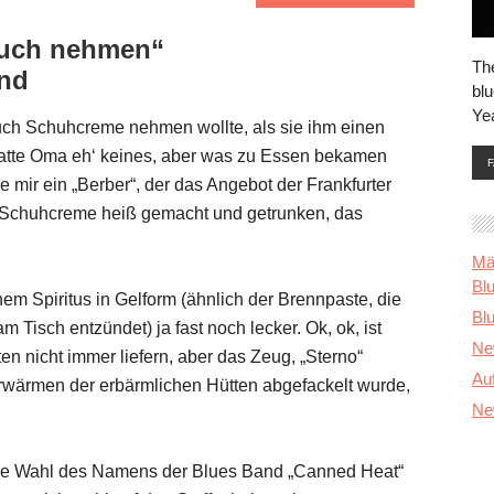
auch nehmen“
Th
and
blu
Ye
uch Schuhcreme nehmen wollte, als sie ihm einen
 hatte Oma eh‘ keines, aber was zu Essen bekamen
hle mir ein „Berber“, der das Angebot der Frankfurter
r Schuhcreme heiß gemacht und getrunken, das
Mä
Bl
m Spiritus in Gelform (ähnlich der Brennpaste, die
Blu
Tisch entzündet) ja fast noch lecker. Ok, ok, ist
Ne
en nicht immer liefern, aber das Zeug, „Sterno“
Au
Erwärmen der erbärmlichen Hütten abgefackelt wurde,
Ne
e Wahl des Namens der Blues Band „Canned Heat“