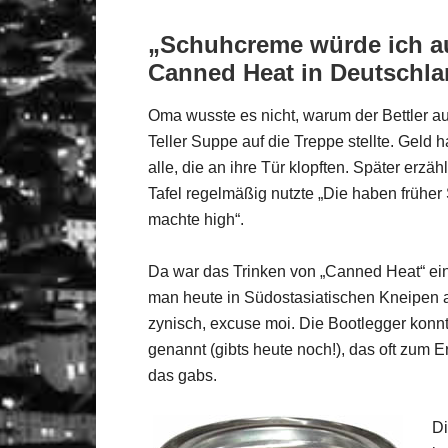
„Schuhcreme würde ich 
Canned Heat in Deutschl
Oma wusste es nicht, warum der Bettler a
Teller Suppe auf die Treppe stellte. Geld
alle, die an ihre Tür klopften. Später erzä
Tafel regelmäßig nutzte „Die haben frühe
machte high“.
Da war das Trinken von „Canned Heat“ eine
man heute in Südostasiatischen Kneipen am 
zynisch, excuse moi. Die Bootlegger konnt
genannt (gibts heute noch!), das oft zum 
das gabs.
Di