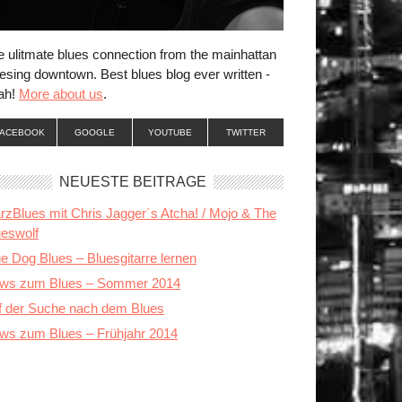
e ulitmate blues connection from the mainhattan
esing downtown. Best blues blog ever written -
ah!
More about us
.
FACEBOOK
GOOGLE
YOUTUBE
TWITTER
NEUESTE BEITRÄGE
rzBlues mit Chris Jagger´s Atcha! / Mojo & The
ueswolf
e Dog Blues – Bluesgitarre lernen
ws zum Blues – Sommer 2014
f der Suche nach dem Blues
ws zum Blues – Frühjahr 2014