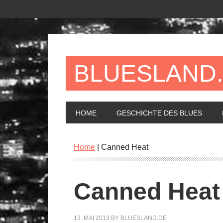
BLUESLAND
HOME
GESCHICHTE DES BLUES
Home
|
Canned Heat
Canned Heat
13. MAI 2013
BY
BLUESLAND.DE