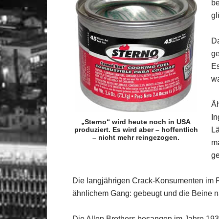
be
gl
Da
ge
Es
wa
Äh
In
„Sterno“ wird heute noch in USA
produziert. Es wird aber – hoffentlich
Lä
– nicht mehr reingezogen.
ma
ge
Die langjährigen Crack-Konsumenten im Fr
ähnlichem Gang: gebeugt und die Beine 
Die Allen Brothers besangen im Jahre 193