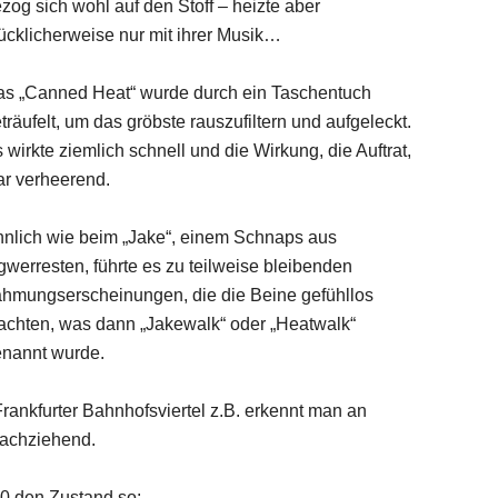
zog sich wohl auf den Stoff – heizte aber
ücklicherweise nur mit ihrer Musik…
s „Canned Heat“ wurde durch ein Taschentuch
träufelt, um das gröbste rauszufiltern und aufgeleckt.
 wirkte ziemlich schnell und die Wirkung, die Auftrat,
r verheerend.
nlich wie beim „Jake“, einem Schnaps aus
gwerresten, führte es zu teilweise bleibenden
hmungserscheinungen, die die Beine gefühllos
chten, was dann „Jakewalk“ oder „Heatwalk“
nannt wurde.
ankfurter Bahnhofsviertel z.B. erkennt man an
nachziehend.
0 den Zustand so: