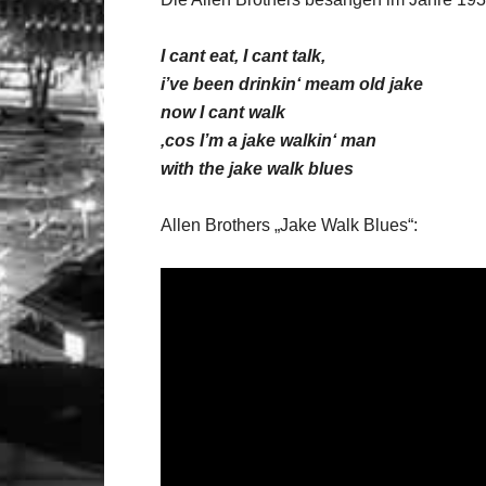
I cant eat, I cant talk,
i’ve been drinkin‘ meam old jake
now I cant walk
‚cos I’m a jake walkin‘ man
with the jake walk blues
Allen Brothers „Jake Walk Blues“: