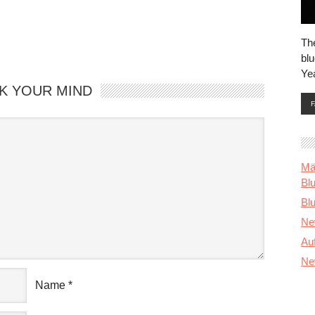
Th
blu
Ye
K YOUR MIND
Mä
Bl
Blu
Ne
Au
Ne
Name
*