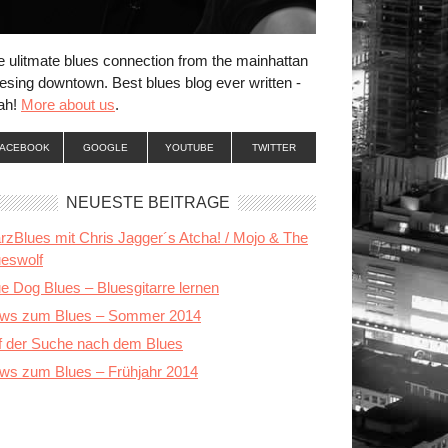
e ulitmate blues connection from the mainhattan
esing downtown. Best blues blog ever written -
ah!
More about us
.
FACEBOOK
GOOGLE
YOUTUBE
TWITTER
NEUESTE BEITRÄGE
rzBlues mit Chris Jagger´s Atcha! / Mojo & The
ueswolf
e Dog Blues – Bluesgitarre lernen
ws zum Blues – Sommer 2014
f der Suche nach dem Blues
ws zum Blues – Frühjahr 2014