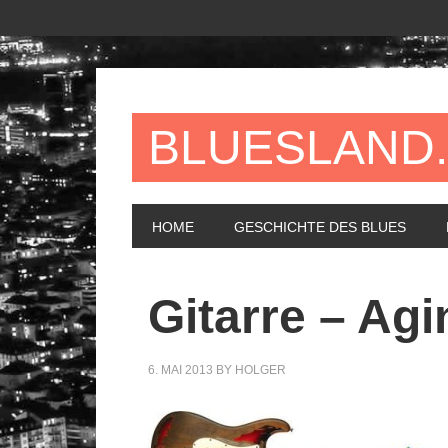
BLUESLAND
HOME
GESCHICHTE DES BLUES
Gitarre – Agi
6. MAI 2013
BY
HOLGER