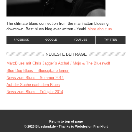
The ulitmate blues connection from the mainhattan bluesing
downtown. Best blues blog ever written - Yeah!
More about us
.
FACEBOOK
GOOGLE
YOUTUBE
TWITTER
NEUESTE BEITRÄGE
MärzBlues mit Chris Jagger´s Atcha! / Mojo & The Blueswolf
Blue Dog Blues – Bluesgitarre lernen
News zum Blues – Sommer 2014
Auf der Suche nach dem Blues
News zum Blues – Frühjahr 2014
Return to top of page
© 2026 Bluesland.de • Thanks to
Webdesign Frankfurt