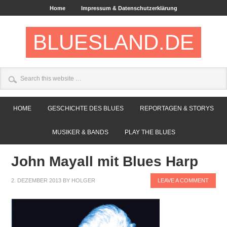
Home
Impressum & Datenschutzerklärung
BLUESLAND.DE
HOME
GESCHICHTE DES BLUES
REPORTAGEN & STORYS
MUSIKER & BANDS
PLAY THE BLUES
John Mayall mit Blues Harp
2. DEZEMBER 2013
BY
HOLGER
LEAVE A COMMENT