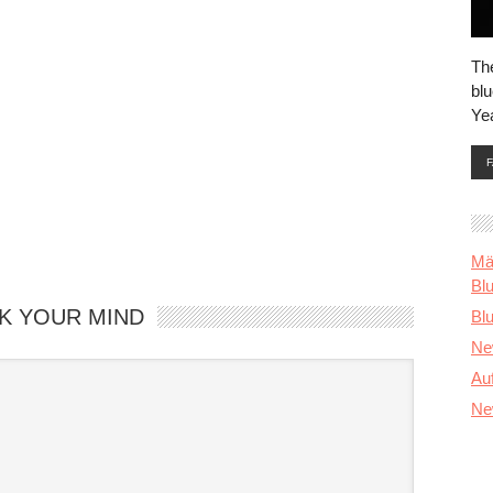
Th
blu
Ye
Mä
Bl
K YOUR MIND
Blu
Ne
Au
Ne