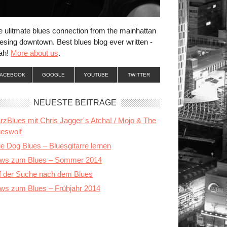
e ulitmate blues connection from the mainhattan
esing downtown. Best blues blog ever written -
ah!
More about us
.
FACEBOOK
GOOGLE
YOUTUBE
TWITTER
NEUESTE BEITRÄGE
rzBlues mit Chris Jagger´s Atcha! / Mojo & The
ueswolf
e Dog Blues – Bluesgitarre lernen
ws zum Blues – Sommer 2014
f der Suche nach dem Blues
ws zum Blues – Frühjahr 2014