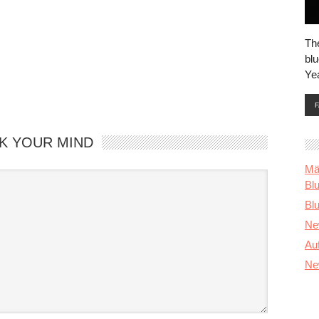
Th
blu
Ye
K YOUR MIND
Mä
Bl
Blu
Ne
Au
Ne