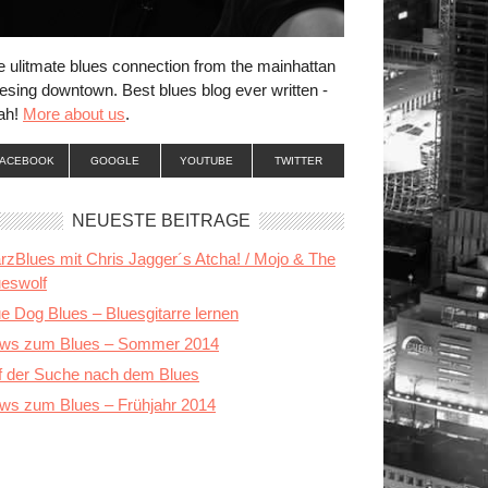
e ulitmate blues connection from the mainhattan
esing downtown. Best blues blog ever written -
ah!
More about us
.
FACEBOOK
GOOGLE
YOUTUBE
TWITTER
NEUESTE BEITRÄGE
rzBlues mit Chris Jagger´s Atcha! / Mojo & The
ueswolf
e Dog Blues – Bluesgitarre lernen
ws zum Blues – Sommer 2014
f der Suche nach dem Blues
ws zum Blues – Frühjahr 2014