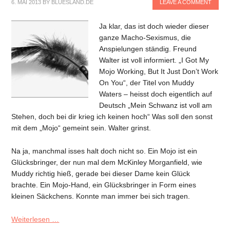
6. MAI 2013
BY
BLUESLAND.DE
LEAVE A COMMENT
Ja klar, das ist doch wieder dieser
ganze Macho-Sexismus, die
Anspielungen ständig. Freund
Walter ist voll informiert. „I Got My
Mojo Working, But It Just Don’t Work
On You“, der Titel von Muddy
Waters – heisst doch eigentlich auf
Deutsch „Mein Schwanz ist voll am
Stehen, doch bei dir krieg ich keinen hoch“ Was soll den sonst
mit dem „Mojo“ gemeint sein. Walter grinst.
Na ja, manchmal isses halt doch nicht so. Ein Mojo ist ein
Glücksbringer, der nun mal dem McKinley Morganfield, wie
Muddy richtig hieß, gerade bei dieser Dame kein Glück
brachte. Ein Mojo-Hand, ein Glücksbringer in Form eines
kleinen Säckchens. Konnte man immer bei sich tragen.
Weiterlesen …