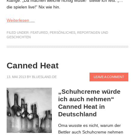
Klänge. „Da machen welche richtig Musik!“ stellte ich fest. „…
die spielen live!“ Nix wie hin.
Weiterlesen …
FILED UNDER:
FEATURED
,
PERSÖNLICHES
,
REPORTAGEN UND
GESCHICHTEN
Canned Heat
13. MAI 2013
BY
BLUESLAND.DE
LEAVE A COMMENT
„Schuhcreme würde
ich auch nehmen“
Canned Heat in
Deutschland
Oma wusste es nicht, warum der
Bettler auch Schuhcreme nehmen