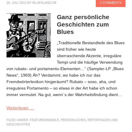
26. JULI 2013
BY
BLUESLAND.DE
2 COMMENTS
Ganz persönliche
Geschichten zum
Blues
„Traditionelle Bestandteile des Blues
sind früher wie heute
überraschende Akzente, irreguläre
Tempi und die häufige Verwendung
von rubato- und portamento-Elementen…“ (Sampler-LP „Blues
News“, 1969) Äh? Verdammt, wo habe ich nur das
Fremdwörterlexikon hingeräumt? Rubato – soso, aha, und
irreguäres Portamento – so etwas in der Art habe ich schon
immer vermutet. Na gut, wenn´s der Wahrheitsfindung dient…
Weiterlesen …
FILED UNDER:
FEATUREDMIDDLE
,
PERSÖNLICHES
,
REPORTAGEN UND
GESCHICHTEN