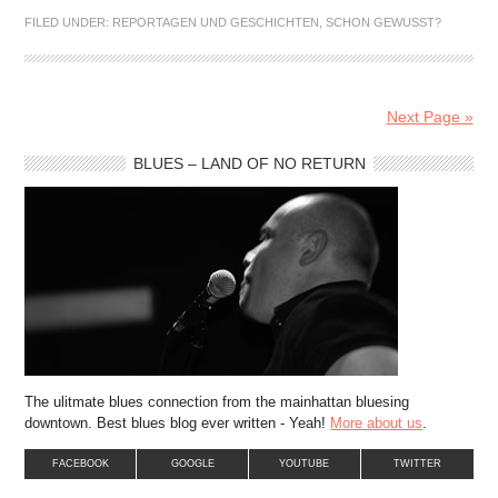
FILED UNDER:
REPORTAGEN UND GESCHICHTEN
,
SCHON GEWUSST?
Next Page »
BLUES – LAND OF NO RETURN
The ulitmate blues connection from the mainhattan bluesing
downtown. Best blues blog ever written - Yeah!
More about us
.
FACEBOOK
GOOGLE
YOUTUBE
TWITTER