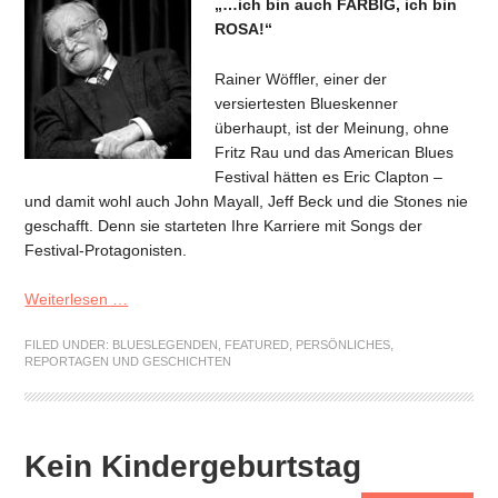
„…ich bin auch FARBIG, ich bin
ROSA!“
Rainer Wöffler, einer der
versiertesten Blueskenner
überhaupt, ist der Meinung, ohne
Fritz Rau und das American Blues
Festival hätten es Eric Clapton –
und damit wohl auch John Mayall, Jeff Beck und die Stones nie
geschafft. Denn sie starteten Ihre Karriere mit Songs der
Festival-Protagonisten.
Weiterlesen …
FILED UNDER:
BLUESLEGENDEN
,
FEATURED
,
PERSÖNLICHES
,
REPORTAGEN UND GESCHICHTEN
Kein Kindergeburtstag