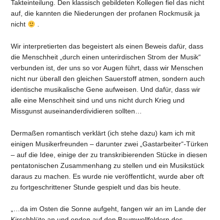
Takteinteilung. Den klassisch gebildeten Kollegen fiel das nicht
auf, die kannten die Niederungen der profanen Rockmusik ja
nicht
.
Wir interpretierten das begeistert als einen Beweis dafür, dass
die Menschheit „durch einen unterirdischen Strom der Musik“
verbunden ist, der uns so vor Augen führt, dass wir Menschen
nicht nur überall den gleichen Sauerstoff atmen, sondern auch
identische musikalische Gene aufweisen. Und dafür, dass wir
alle eine Menschheit sind und uns nicht durch Krieg und
Missgunst auseinanderdividieren sollten…
Dermaßen romantisch verklärt (ich stehe dazu) kam ich mit
einigen Musikerfreunden – darunter zwei „Gastarbeiter“-Türken
– auf die Idee, einige der zu transkribierenden Stücke in diesen
pentatonischen Zusammenhang zu stellen und ein Musikstück
daraus zu machen. Es wurde nie veröffentlicht, wurde aber oft
zu fortgeschrittener Stunde gespielt und das bis heute.
„…da im Osten die Sonne aufgeht, fangen wir an im Lande der
Kirschblüte an und enden auf den Baumwollfeldern des