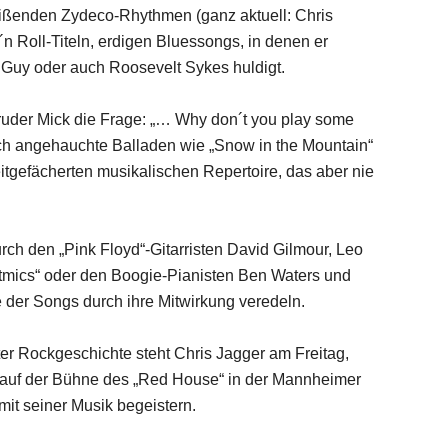
reißenden Zydeco-Rhythmen (ganz aktuell: Chris
n Roll-Titeln, erdigen Bluessongs, in denen er
Guy oder auch Roosevelt Sykes huldigt.
 Bruder Mick die Frage: „… Why don´t you play some
ch angehauchte Balladen wie „Snow in the Mountain“
eitgefächerten musikalischen Repertoire, das aber nie
rch den „Pink Floyd“-Gitarristen David Gilmour, Leo
tmics“ oder den Boogie-Pianisten Ben Waters und
e der Songs durch ihre Mitwirkung veredeln.
ter Rockgeschichte steht Chris Jagger am Freitag,
! auf der Bühne des „Red House“ in der Mannheimer
it seiner Musik begeistern.