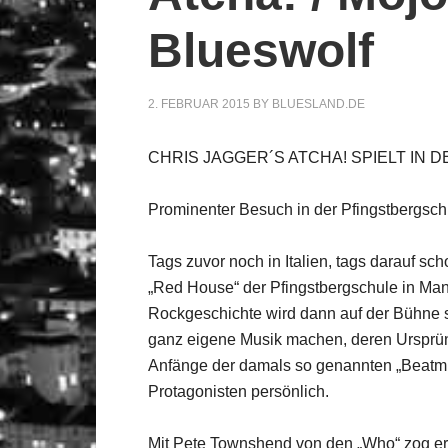
Blueswolf
2. FEBRUAR 2015
BY
BLUESLAND.DE
CHRIS JAGGER´S ATCHA! SPIELT IN
Prominenter Besuch in der Pfingstbergsch
Tags zuvor noch in Italien, tags darauf s
„Red House“ der Pfingstbergschule in Ma
Rockgeschichte wird dann auf der Bühne 
ganz eigene Musik machen, deren Ursprünge
Anfänge der damals so genannten „Beatmus
Protagonisten persönlich.
Mit Pete Townshend von den „Who“ zog er