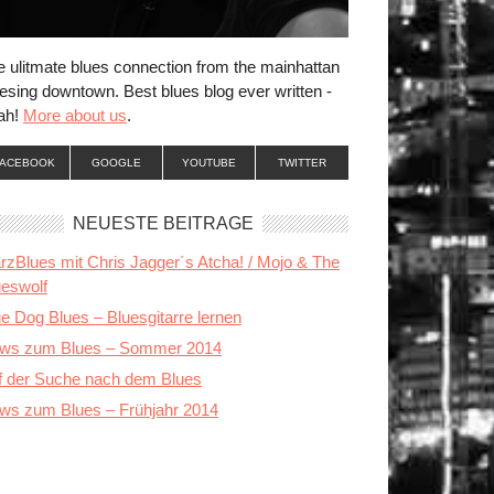
e ulitmate blues connection from the mainhattan
esing downtown. Best blues blog ever written -
ah!
More about us
.
FACEBOOK
GOOGLE
YOUTUBE
TWITTER
NEUESTE BEITRÄGE
rzBlues mit Chris Jagger´s Atcha! / Mojo & The
ueswolf
e Dog Blues – Bluesgitarre lernen
ws zum Blues – Sommer 2014
f der Suche nach dem Blues
ws zum Blues – Frühjahr 2014