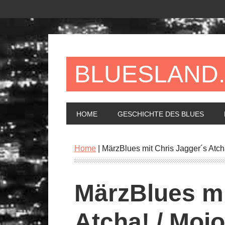
BLUESLAND
HOME
GESCHICHTE DES BLUES
Home
|
MärzBlues mit Chris Jagger´s Atch
MärzBlues mi
Atcha! / Moj