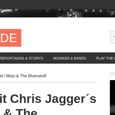
.DE
REPORTAGEN & STORYS
MUSIKER & BANDS
PLAY THE
a! / Mojo & The Blueswolf
t Chris Jagger´s
o & The