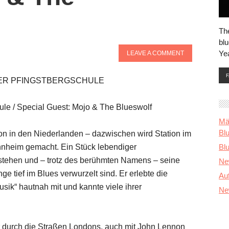
Th
blu
Ye
LEAVE A COMMENT
 DER PFINGSTBERGSCHULE
ule / Special Guest: Mojo & The Blueswolf
Mä
Bl
chon in den Niederlanden – dazwischen wird Station im
nnheim gemacht. Ein Stück lebendiger
Blu
stehen und – trotz des berühmten Namens – seine
Ne
 tief im Blues verwurzelt sind. Er erlebte die
Au
ik“ hautnah mit und kannte viele ihrer
Ne
 durch die Straßen Londons, auch mit John Lennon