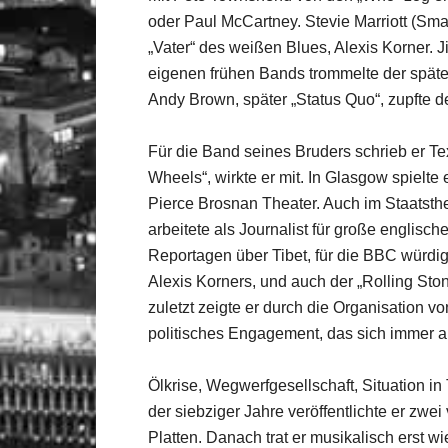
oder Paul McCartney. Stevie Marriott (Sm
„Vater“ des weißen Blues, Alexis Korner. Ji
eigenen frühen Bands trommelte der später
Andy Brown, später „Status Quo“, zupfte d
Für die Band seines Bruders schrieb er Tex
Wheels“, wirkte er mit. In Glasgow spielte
Pierce Brosnan Theater. Auch im Staatsth
arbeitete als Journalist für große englisc
Reportagen über Tibet, für die BBC würdigt
Alexis Korners, und auch der „Rolling Sto
zuletzt zeigte er durch die Organisation 
politisches Engagement, das sich immer a
Ölkrise, Wegwerfgesellschaft, Situation in
der siebziger Jahre veröffentlichte er zwe
Platten. Danach trat er musikalisch erst w