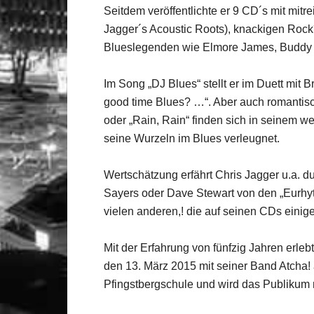
Seitdem veröffentlichte er 9 CD´s mit mit
Jagger´s Acoustic Roots), knackigen Rock´
Blueslegenden wie Elmore James, Buddy 
Im Song „DJ Blues“ stellt er im Duett mit
good time Blues? …“. Aber auch romantis
oder „Rain, Rain“ finden sich in seinem w
seine Wurzeln im Blues verleugnet.
Wertschätzung erfährt Chris Jagger u.a. du
Sayers oder Dave Stewart von den „Eurhy
vielen anderen,! die auf seinen CDs einig
Mit der Erfahrung von fünfzig Jahren erleb
den 13. März 2015 mit seiner Band Atcha
Pfingstbergschule und wird das Publikum m