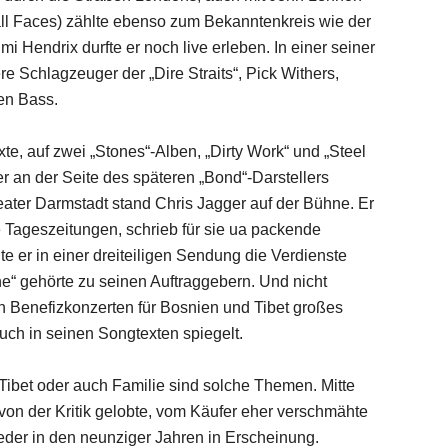
all Faces) zählte ebenso zum Bekanntenkreis wie der
mi Hendrix durfte er noch live erleben. In einer seiner
e Schlagzeuger der „Dire Straits“, Pick Withers,
en Bass.
te, auf zwei „Stones“-Alben, „Dirty Work“ und „Steel
 er an der Seite des späteren „Bond“-Darstellers
eater Darmstadt stand Chris Jagger auf der Bühne. Er
he Tageszeitungen, schrieb für sie ua packende
e er in einer dreiteiligen Sendung die Verdienste
ne“ gehörte zu seinen Auftraggebern. Und nicht
von Benefizkonzerten für Bosnien und Tibet großes
uch in seinen Songtexten spiegelt.
 Tibet oder auch Familie sind solche Themen. Mitte
i von der Kritik gelobte, vom Käufer eher verschmähte
ieder in den neunziger Jahren in Erscheinung.