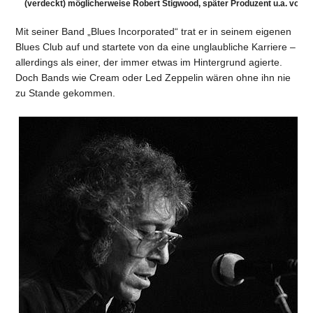
(verdeckt) möglicherweise Robert Stigwood, später Produzent u.a. von 
Mit seiner Band „Blues Incorporated“ trat er in seinem eigenen
Blues Club auf und startete von da eine unglaubliche Karriere –
allerdings als einer, der immer etwas im Hintergrund agierte.
Doch Bands wie Cream oder Led Zeppelin wären ohne ihn nie
zu Stande gekommen.