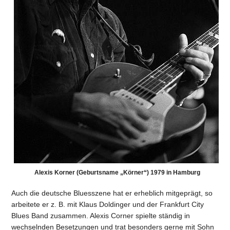
Alexis Korner (Geburtsname „Körner“) 1979 in Hamburg
Auch die deutsche Bluesszene hat er erheblich mitgeprägt, so
arbeitete er z. B. mit Klaus Doldinger und der Frankfurt City
Blues Band zusammen. Alexis Corner spielte ständig in
wechselnden Besetzungen und trat besonders gerne mit Sohn