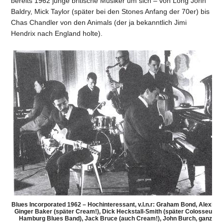
bereits 1962 junge britische Musiker um sich – von Long John
Baldry, Mick Taylor (später bei den Stones Anfang der 70er) bis
Chas Chandler von den Animals (der ja bekanntlich Jimi
Hendrix nach England holte).
Blues Incorporated 1962 – Hochinteressant, v.l.n.r: Graham Bond, Alexis K
Ginger Baker (später Cream!), Dick Heckstall-Smith (später Colosseum, 
Hamburg Blues Band), Jack Bruce (auch Cream!), John Burch, ganz rec