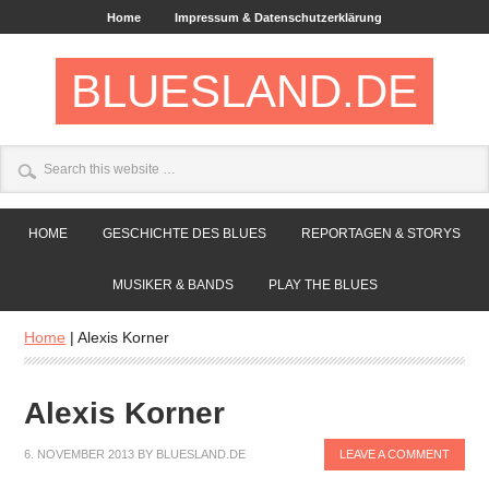
Home
Impressum & Datenschutzerklärung
BLUESLAND.DE
HOME
GESCHICHTE DES BLUES
REPORTAGEN & STORYS
MUSIKER & BANDS
PLAY THE BLUES
Home
|
Alexis Korner
Alexis Korner
6. NOVEMBER 2013
BY
BLUESLAND.DE
LEAVE A COMMENT